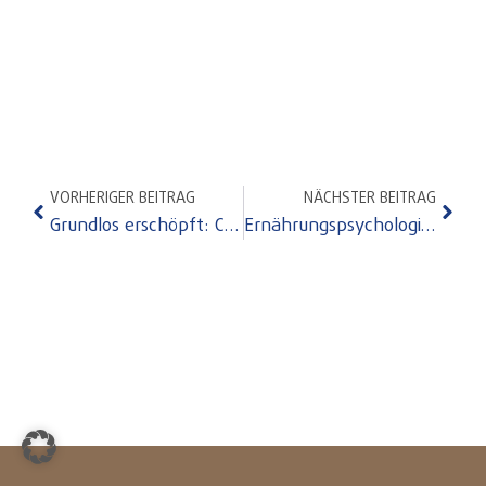
VORHERIGER BEITRAG
NÄCHSTER BEITRAG
Grundlos erschöpft: Chronische Kieferostitis, NICO und Systemerkrankungen
Ernährungspsychologie: das Gehirn isst mit