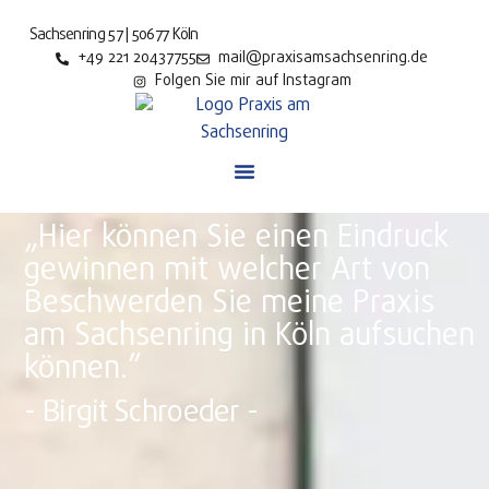
Sachsenring 57 | 50677 Köln
+49 221 20437755
mail@praxisamsachsenring.de
Folgen Sie mir auf Instagram
„Hier können Sie einen Eindruck
gewinnen mit welcher Art von
Beschwerden Sie meine Praxis
am Sachsenring in Köln aufsuchen
können.”
- Birgit Schroeder -