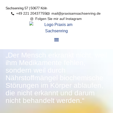
Sachsenring 57 | 50677 Köln
+49 221 20437755
mail@praxisamsachsenring.de
Folgen Sie mir auf Instagram
„Der Mensch erkrankt nicht, weil
ihm Medikamente fehlen,
sondern weil durch
Nährstoffmängel biochemische
Störungen im Körper ablaufen,
die nicht erkannt und darum
nicht behandelt werden.“