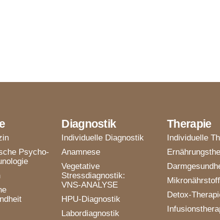
e
Diagnostik
Therapie
zin
Individuelle Diagnostik
Individuelle T
ische Psycho-
Anamnese
Ernährungsthe
nologie
Vegetative
Darmgesundhe
n
Stressdiagnostik:
Mikronährstoff
VNS-ANALYSE
he
Detox-Therapi
ndheit
HPU-Diagnostik
Infusionsthera
Labordiagnostik