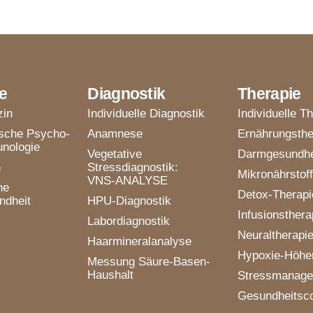
e
Diagnostik
Therapie
zin
Individuelle Diagnostik
Individuelle T
ische Psycho-
Anamnese
Ernährungsthe
nologie
Vegetative
Darmgesundhe
n
Stressdiagnostik:
Mikronährstoff
VNS-ANALYSE
he
Detox-Therapi
ndheit
HPU-Diagnostik
Infusionsthera
Labordiagnostik
Neuraltherapi
Haarmineralanalyse
Hypoxie-Höhen
Messung Säure-Basen-
Haushalt
Stressmanag
Gesundheitsc