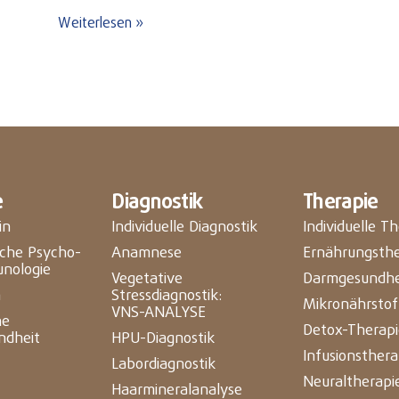
Weiterlesen »
e
Diagnostik
Therapie
in
Individuelle Diagnostik
Individuelle T
ische Psycho-
Anamnese
Ernährungsthe
nologie
Vegetative
Darmgesundhe
n
Stressdiagnostik:
Mikronährstof
VNS-ANALYSE
he
Detox-Therapi
ndheit
HPU-Diagnostik
Infusionsthera
Labordiagnostik
Neuraltherapi
Haarmineralanalyse