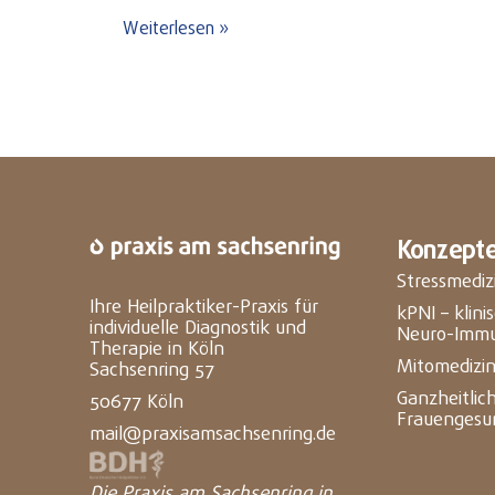
Weiterlesen »
Konzept
Stressmediz
Ihre Heilpraktiker-Praxis für
kPNI – klin
individuelle Diagnostik und
Neuro-Immu
Therapie in Köln
Mitomedizi
Sachsenring 57
Ganzheitlic
50677 Köln
Frauengesu
mail@praxisamsachsenring.de
Die Praxis am Sachsenring in