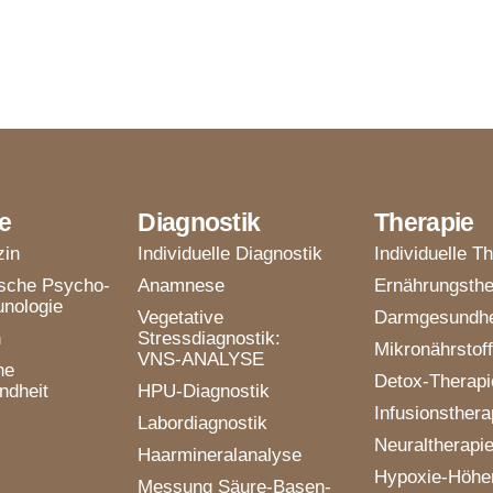
e
Diagnostik
Therapie
zin
Individuelle Diagnostik
Individuelle T
ische Psycho-
Anamnese
Ernährungsthe
nologie
Vegetative
Darmgesundhe
n
Stressdiagnostik:
Mikronährstoff
VNS-ANALYSE
he
Detox-Therapi
ndheit
HPU-Diagnostik
Infusionsthera
Labordiagnostik
Neuraltherapi
Haarmineralanalyse
Hypoxie-Höhen
Messung Säure-Basen-