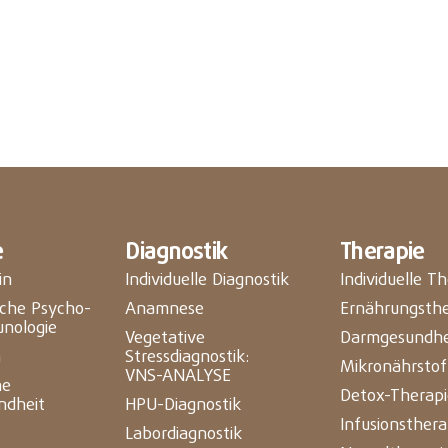
e
Diagnostik
Therapie
in
Individuelle Diagnostik
Individuelle T
ische Psycho-
Anamnese
Ernährungsthe
nologie
Vegetative
Darmgesundhe
n
Stressdiagnostik:
Mikronährstof
VNS-ANALYSE
he
Detox-Therapi
ndheit
HPU-Diagnostik
Infusionsthera
Labordiagnostik