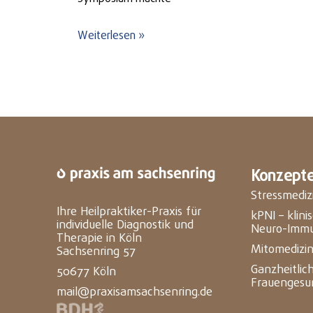
Weiterlesen »
Konzept
Stressmediz
Ihre Heilpraktiker-Praxis für
kPNI – klin
individuelle Diagnostik und
Neuro-Immu
Therapie in Köln
Mitomedizi
Sachsenring 57
Ganzheitlic
50677 Köln
Frauengesu
mail@praxisamsachsenring.de