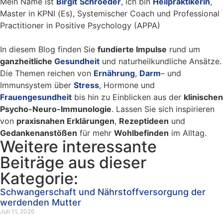
Mein Name ist
Birgit
Schroeder
, ich bin
Heilpraktikerin
,
Master in KPNI (Es), Systemischer Coach und Professional
Practitioner in Positive Psychology (APPA)
In diesem Blog finden Sie
fundierte Impulse
rund um
ganzheitliche
Gesundheit
und naturheilkundliche Ansätze.
Die Themen reichen von
Ernährung
,
Darm
– und
Immunsystem über
Stress
, Hormone und
Frauengesundheit
bis hin zu Einblicken aus der
klinischen
Psycho-Neuro-Immunologie
. Lassen Sie sich inspirieren
von
praxisnahen Erklärungen
,
Rezeptideen
und
Gedankenanstößen
für mehr
Wohlbefinden
im Alltag.
Weitere interessante
Beiträge aus dieser
Kategorie:
Schwangerschaft und Nährstoffversorgung der
werdenden Mutter
Juli 11, 2026