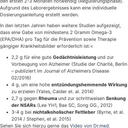
den ersten 2-3 Monaten notwendig (Regulierungsphase).
Aufgrund des Laborergebnisses kann eine individuelle
Dosierungsanleitung erstellt werden.
In den letzten Jahren haben weitere Studien aufgezeigt,
dass eine Gabe von mindestens 2 Gramm Omega-3
(EPA/DHA) pro Tag für die Prävention sowie Therapie
gängiger Krankheitsbilder erforderlich ist:<
2,2 g für eine gute
Gedächtnisleistung
und zur
Vorbeugung von Alzheimer (Studie der Charité, Berlin
– publiziert im Journal of Alzheimers Disease
02/2016)
4 g, um eine hohe
entzündungshemmende Wirkung
zu erzielen (Yates, Calder et. al. 2014)
2,7 g gegen
Rheuma
und zur schrittweisen
Senkung
der NSARs
(Lee YH1, Bae SC, Song GG., 2012)
3-4 g bei
nichtalkoholischer Fettleber
(Byrne, et al.
2014 / Stephen, et al. 2015)
Sehen Sie sich hierzu gerne das
Video von Dr.med.