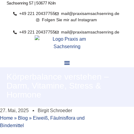
Sachsenring 57 | 50677 Köln
Zum
Inhalt
+49 221 20437755
mail@praxisamsachsenring.de
springen
Folgen Sie mir auf Instagram
+49 221 20437755
mail@praxisamsachsenring.de
Körperbalance verstehen –
Darm, Vitamine, Stress &
Hormone
27. Mai, 2025
Birgit Schroeder
Home
»
Blog
»
Eiweiß, Fäulnisflora und
Bindemittel