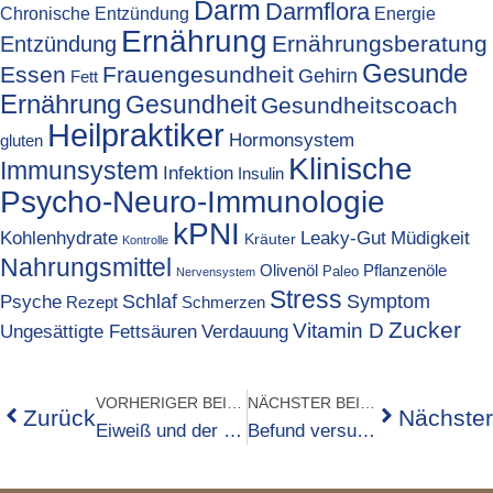
Darm
Darmflora
Chronische Entzündung
Energie
Ernährung
Ernährungsberatung
Entzündung
Gesunde
Essen
Frauengesundheit
Gehirn
Fett
Ernährung
Gesundheit
Gesundheitscoach
Heilpraktiker
Hormonsystem
gluten
Klinische
Immunsystem
Infektion
Insulin
Psycho-Neuro-Immunologie
kPNI
Kohlenhydrate
Leaky-Gut
Müdigkeit
Kräuter
Kontrolle
Nahrungsmittel
Olivenöl
Pflanzenöle
Paleo
Nervensystem
Stress
Psyche
Schlaf
Symptom
Rezept
Schmerzen
Zucker
Vitamin D
Ungesättigte Fettsäuren
Verdauung
VORHERIGER BEITRAG
NÄCHSTER BEITRAG
Zurück
Nächster
Eiweiß und der Oberbauch
Befund versus Befinden