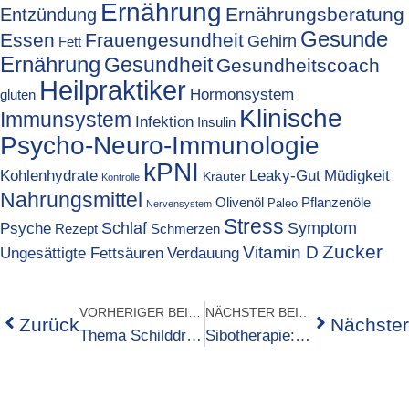
Ernährung
Ernährungsberatung
Entzündung
Gesunde
Essen
Frauengesundheit
Gehirn
Fett
Ernährung
Gesundheit
Gesundheitscoach
Heilpraktiker
Hormonsystem
gluten
Klinische
Immunsystem
Infektion
Insulin
Psycho-Neuro-Immunologie
kPNI
Kohlenhydrate
Leaky-Gut
Müdigkeit
Kräuter
Kontrolle
Nahrungsmittel
Olivenöl
Pflanzenöle
Paleo
Nervensystem
Stress
Psyche
Schlaf
Symptom
Rezept
Schmerzen
Zucker
Vitamin D
Ungesättigte Fettsäuren
Verdauung
VORHERIGER BEITRAG
NÄCHSTER BEITRAG
Zurück
Nächster
Thema Schilddrüse: TSH gut- alles gut?
Sibotherapie: damit der Darm wieder lächeln kann