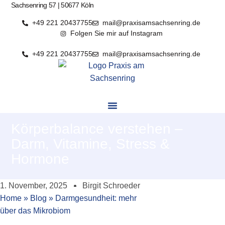
Sachsenring 57 | 50677 Köln
Zum
Inhalt
+49 221 20437755
mail@praxisamsachsenring.de
springen
Folgen Sie mir auf Instagram
+49 221 20437755
mail@praxisamsachsenring.de
Körperbalance verstehen –
Darm, Vitamine, Stress &
Hormone
1. November, 2025
Birgit Schroeder
Home
»
Blog
»
Darmgesundheit: mehr
über das Mikrobiom