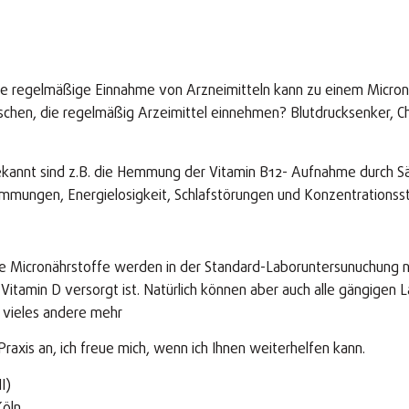
 die regelmäßige Einnahme von Arzneimitteln kann zu einem Mic
chen, die regelmäßig Arzeimittel einnehmen? Blutdrucksenker, Ch
bekannt sind z.B. die Hemmung der Vitamin B12- Aufnahme durch S
immungen, Energielosigkeit, Schlafstörungen und Konzentrationss
e Micronährstoffe werden in der Standard-Laboruntersunuchung ni
 Vitamin D versorgt ist. Natürlich können aber auch alle gängigen
 vieles andere mehr
raxis an, ich freue mich, wenn ich Ihnen weiterhelfen kann.
I)
Köln