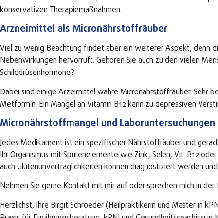
konservativen Therapiemaßnahmen.
Arzneimittel als Micronährstoffräuber
Viel zu wenig Beachtung findet aber ein weiterer Aspekt, denn
Nebenwirkungen hervorruft. Gehören Sie auch zu den vielen Mens
Schilddrüsenhormone?
Dabei sind einige Arzeimittel wahre Micronährstoffräuber. Sehr 
Metformin. Ein Mangel an Vitamin B12 kann zu depressiven Verst
Micronährstoffmangel und Laboruntersuchungen
Jedes Medikament ist ein spezifischer Nährstoffräuber und gerad
Ihr Organismus mit Spurenelemente wie Zink, Selen, Vit. B12 oder
auch Glutenunverträglichkeiten können diagnostiziert werden und
Nehmen Sie gerne Kontakt mit mir auf oder sprechen mich in der P
Herzlichst, Ihre Birgit Schroeder (Heilpraktikerin und Master in kPN
Praxis für Ernährungsberatung, kPNI und Gesundheitscoaching in 