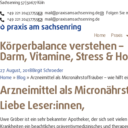
Zum
Sachsenring 57 | 50677 Köln
Inhalt
+49 221 20437755
mail@praxisamsachsenring.de
Folgen Sie 
springen
+49 221 20437755
mail@praxisamsachsenring.de
Home
Praxis
Körperbalance verstehen –
Darm, Vitamine, Stress & 
27. August, 2018
Birgit Schroeder
Home
»
Blog
»
Arzneimittel als Micronährstoffräuber – wie hilft 
Arzneimittel als Micronährs
Liebe Leser:innen,
Uwe Gröber ist ein sehr bekannter Apotheker, der sich seit viele
Krankheiten ein beachtliches präventivmedizinisches und therape