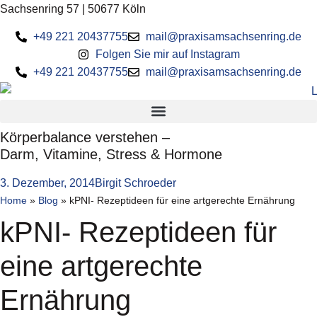
Zum
Sachsenring 57 | 50677 Köln
Inhalt
+49 221 20437755
mail@praxisamsachsenring.de
springen
Folgen Sie mir auf Instagram
+49 221 20437755
mail@praxisamsachsenring.de
Körperbalance verstehen –
Darm, Vitamine, Stress & Hormone
3. Dezember, 2014
Birgit Schroeder
Home
»
Blog
»
kPNI- Rezeptideen für eine artgerechte Ernährung
kPNI- Rezeptideen für
eine artgerechte
Ernährung