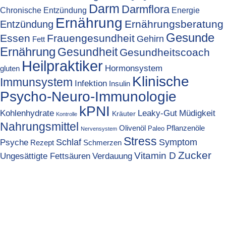
Darm
Darmflora
Chronische Entzündung
Energie
Ernährung
Ernährungsberatung
Entzündung
Gesunde
Essen
Frauengesundheit
Gehirn
Fett
Ernährung
Gesundheit
Gesundheitscoach
Heilpraktiker
Hormonsystem
gluten
Klinische
Immunsystem
Infektion
Insulin
Psycho-Neuro-Immunologie
kPNI
Kohlenhydrate
Leaky-Gut
Müdigkeit
Kräuter
Kontrolle
Nahrungsmittel
Olivenöl
Pflanzenöle
Paleo
Nervensystem
Stress
Psyche
Schlaf
Symptom
Rezept
Schmerzen
Zucker
Vitamin D
Ungesättigte Fettsäuren
Verdauung