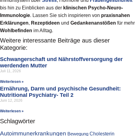
Immunsystem über
Stress
, Hormone und
Frauengesundheit
bis hin zu Einblicken aus der
klinischen Psycho-Neuro-
Immunologie
. Lassen Sie sich inspirieren von
praxisnahen
Erklärungen
,
Rezeptideen
und
Gedankenanstößen
für mehr
Wohlbefinden
im Alltag.
Weitere interessante Beiträge aus dieser
Kategorie:
Schwangerschaft und Nährstoffversorgung der
werdenden Mutter
Juli 11, 2026
Weiterlesen »
Ernährung, Darm und psychische Gesundheit:
Nutritional Psychiatry- Teil 2
Juni 12, 2026
Weiterlesen »
Schlagwörter
Autoimmunerkrankungen
Cholesterin
Bewegung