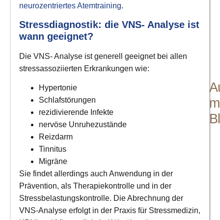
Me
neurozentriertes Atemtraining
.
Sä
Ba
Stressdiagnostik: die VNS- Analyse ist
Ha
wann geeignet?
Die VNS- Analyse ist generell geeignet bei allen
stressassoziierten Erkrankungen wie:
A
Hypertonie
m
Schlafstörungen
rezidivierende Infekte
B
nervöse Unruhezustände
Reizdarm
Tinnitus
T
Migräne
Sie findet allerdings auch Anwendung in der
Sc
Prävention, als Therapiekontrolle und in der
T
Stressbelastungskontrolle. Die Abrechnung der
VNS-Analyse erfolgt in der Praxis für Stressmedizin,
gu