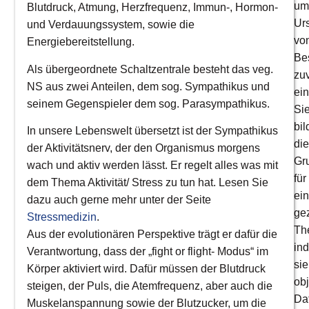
um
Blutdruck, Atmung, Herzfrequenz, Immun-, Hormon-
Ur
und Verdauungssystem, sowie die
vo
Energiebereitstellung.
Be
Als übergeordnete Schaltzentrale besteht das veg.
zuv
NS aus zwei Anteilen, dem sog. Sympathikus und
ei
seinem Gegenspieler dem sog. Parasympathikus.
Si
bil
In unsere Lebenswelt übersetzt ist der Sympathikus
die
der Aktivitätsnerv, der den Organismus morgens
Gr
wach und aktiv werden lässt. Er regelt alles was mit
für
dem Thema Aktivität/ Stress zu tun hat. Lesen Sie
ei
dazu auch gerne mehr unter der Seite
gez
Stressmedizin
.
Th
Aus der evolutionären Perspektive trägt er dafür die
in
Verantwortung, dass der „fight or flight- Modus“ im
sie
Körper aktiviert wird. Dafür müssen der Blutdruck
obj
steigen, der Puls, die Atemfrequenz, aber auch die
Da
Muskelanspannung sowie der Blutzucker, um die