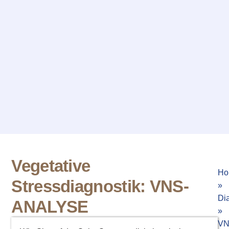
Vegetative
Ho
Stressdiagnostik: VNS-
»
Di
ANALYSE
»
VN