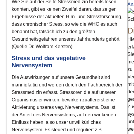
Wie Sie auf der Seite Stressmedizin bereits lesen
An
konnten, gibt es keinen Zweifel daran, das zeigen
Ergebnisse der aktuellen Hirn- und Stressforschung,
dass chronischer Stress, so wie die WHO es auch
D
benannt hat, tatsächlich zu den größten
Gesundheitsgefahren unseres Jahrhunderts gehört.
Hi
(Quelle Dr. Wolfram Kersten)
erf
Si
Stress und das vegetative
me
Nervensystem
zu
Ver
Die Auswirkungen auf unsere Gesundheit sind
mit
mannigfaltig und werden durch den Fachbereich der
de
Stressmedizin erfasst. Stressoren die auf unseren
ge
Organismus einwirken, bewirken zuallererst eine
Zu
Aktivierung unseres veg. Nervensystems. Das ist
sy
der Anteil des Nervensystems, auf den wir keinen
unt
Einfluss haben, also unser unwillkürliches
we
Nervensystem. Es steuert und reguliert z.B.