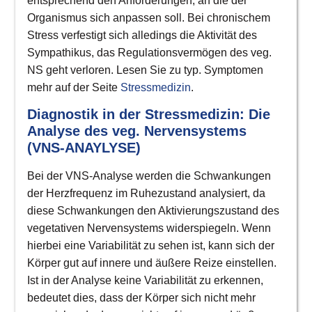
entsprechend den Anforderungen, an die der
Organismus sich anpassen soll. Bei chronischem
Stress verfestigt sich alledings die Aktivität des
Sympathikus, das Regulationsvermögen des veg.
NS geht verloren. Lesen Sie zu typ. Symptomen
mehr auf der Seite
Stressmedizin
.
Diagnostik in der Stressmedizin: Die
Analyse des veg. Nervensystems
La
(VNS-ANAYLYSE)
di
Bei der VNS-Analyse werden die Schwankungen
der Herzfrequenz im Ruhezustand analysiert, da
diese Schwankungen den Aktivierungszustand des
vegetativen Nervensystems widerspiegeln. Wenn
hierbei eine Variabilität zu sehen ist, kann sich der
Körper gut auf innere und äußere Reize einstellen.
Ist in der Analyse keine Variabilität zu erkennen,
bedeutet dies, dass der Körper sich nicht mehr
HP