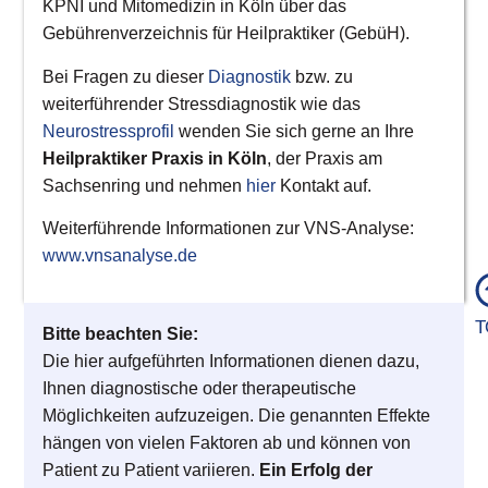
KPNI und Mitomedizin in Köln über das
Gebührenverzeichnis für Heilpraktiker (GebüH).
all
Bei Fragen zu dieser
Diagnostik
bzw. zu
gu
weiterführender Stressdiagnostik wie das
Se
Neurostressprofil
wenden Sie sich gerne an Ihre
20,
Heilpraktiker Praxis in Köln
, der Praxis am
20
Sachsenring und nehmen
hier
Kontakt auf.
Me
da
Weiterführende Informationen zur VNS-Analyse:
»
www.vnsanalyse.de
T
Bitte beachten Sie:
Die hier aufgeführten Informationen dienen dazu,
Ihnen diagnostische oder therapeutische
Möglichkeiten aufzuzeigen. Die genannten Effekte
hängen von vielen Faktoren ab und können von
Patient zu Patient variieren.
Ein Erfolg der