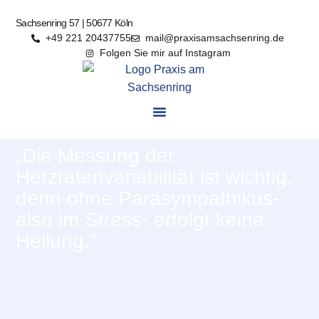
Sachsenring 57 | 50677 Köln
+49 221 20437755
mail@praxisamsachsenring.de
Folgen Sie mir auf Instagram
„Die Messung der
Herzratenvariabilität ist wichtig,
denn ohne Parasympathikus-
also im Stress- erfolgt keine
Heilung.”