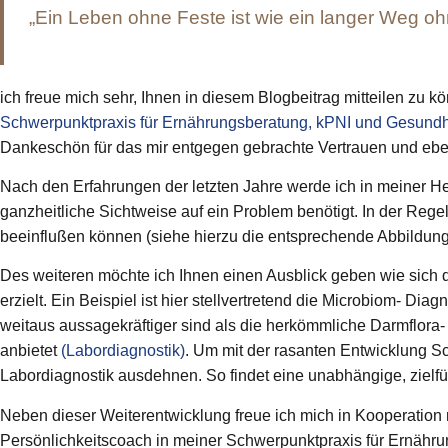
„Ein Leben ohne Feste ist wie ein langer Weg oh
ich freue mich sehr, Ihnen in diesem Blogbeitrag mitteilen zu k
Schwerpunktpraxis für Ernährungsberatung, kPNI und Gesund
Dankeschön für das mir entgegen gebrachte Vertrauen und eben
Nach den Erfahrungen der letzten Jahre werde ich in meiner Hei
ganzheitliche Sichtweise auf ein Problem benötigt. In der Reg
beeinflußen können (siehe hierzu die entsprechende Abbildung
Des weiteren möchte ich Ihnen einen Ausblick geben wie sich 
erzielt. Ein Beispiel ist hier stellvertretend die Microbiom- D
weitaus aussagekräftiger sind als die herkömmliche Darmflora-
anbietet
(Labordiagnostik)
. Um mit der rasanten Entwicklung Sc
Labordiagnostik ausdehnen. So findet eine unabhängige, ziel
Neben dieser Weiterentwicklung freue ich mich in Kooperation
Persönlichkeitscoach in meiner Schwerpunktpraxis für Ernähr