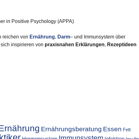
ner in Positive Psychology (APPA)
n reichen von
Ernährung
,
Darm
– und Immunsystem über
 sich inspirieren von
praxisnahen Erklärungen
,
Rezeptideen
Ernährung
Ernährungsberatung
Essen
Fett
ktiker
Immunsystem
Hormonsystem
Infektion
Insulin