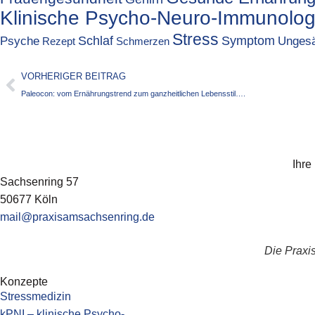
Klinische Psycho-Neuro-Immunolog
Stress
Psyche
Schlaf
Symptom
Ungesä
Rezept
Schmerzen
VORHERIGER BEITRAG
Paleocon: vom Ernährungstrend zum ganzheitlichen Lebensstil….
Ihre
Sachsenring 57
50677 Köln
mail@praxisamsachsenring.de
Die Praxis
Konzepte
Stressmedizin
kPNI – klinische Psycho-