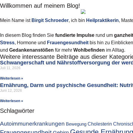
Willkommen auf meinem Blog!
Mein Name ist
Birgit
Schroeder
, ich bin
Heilpraktikerin
, Mast
In diesem Blog finden Sie
fundierte Impulse
rund um
ganzhei
Stress
, Hormone und
Frauengesundheit
bis hin zu Einblicke
und
Gedankenanstößen
für mehr
Wohlbefinden
im Alltag.
Weitere interessante Beiträge aus dieser Kategori
Schwangerschaft und Nährstoffversorgung der wer
Juli 11, 2026
Weiterlesen »
Ernährung, Darm und psychische Gesundheit: Nutriti
Juni 12, 2026
Weiterlesen »
Schlagwörter
Autoimmunerkrankungen
Cholesterin
Chronisc
Bewegung
Gesunde Ernährun
Frauengesundheit
Gehirn