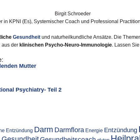
er in KPNI (Es), Systemischer Coach und Professional Practitio
tliche
Gesundheit
und naturheilkundliche Ansätze. Die Theme
n aus der
klinischen Psycho-Neuro-Immunologie
. Lassen Sie
e:
denden Mutter
onal Psychiatry- Teil 2
Darm
Darmflora
Entzündung
he Entzündung
Energie
Heilpra
g
Gesundheit
Gesundheitscoach
gluten