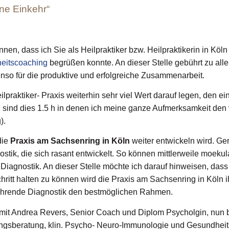
ne Einkehr“
önnen, dass ich Sie als Heilpraktiker bzw. Heilpraktikerin in Kö
heitscoaching
begrüßen konnte. An dieser Stelle gebührt zu alle
so für die produktive und erfolgreiche Zusammenarbeit.
lpraktiker- Praxis weiterhin sehr viel Wert darauf legen, den e
el sind dies 1.5 h in denen ich meine ganze Aufmerksamkeit de
).
die
Praxis am Sachsenring in Köln
weiter entwickeln wird. Ge
iagnostik, die sich rasant entwickelt. So können mittlerweile mo
 Diagnostik. An dieser Stelle möchte ich darauf hinweisen, das
hritt halten zu können wird die Praxis am Sachsenring in Köln i
führende Diagnostik den bestmöglichen Rahmen.
 mit Andrea Revers, Senior Coach und Diplom Psycholgin, nun 
ungsberatung, klin. Psycho- Neuro-Immunologie und Gesundheit